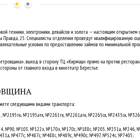
вой техники, электроники, девайсов и золота — настоящим открытием 
ы Правда, 25. Специалисты отделения проведут квалифицированную оц
ивлекательные условия по предоставлению займов по минимальной про
Петровщина», выход в сторону ТЦ «Кирмаш» прямо на против ресторан
стороны от главного входа в кинотеатр Берестье.
РОВЩИНА
ожете следующими видами транспорта:
, №2195тк, №2195атк, №2261тк, №2261атк, №2265ск, №2435ск, №326
84, №90, №103, №122э, №170э, №170с, №188с, №205, №231а, №246, 
431а, №477с, №487с, №488с, №489с, №490с, №497, №524с, №7405;