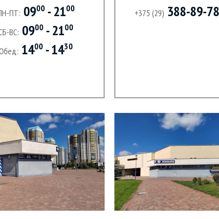
09
- 21
388-89-7
00
00
ПН-ПТ:
+375 (29)
09
- 21
00
00
СБ-ВС:
14
- 14
00
30
Обед: