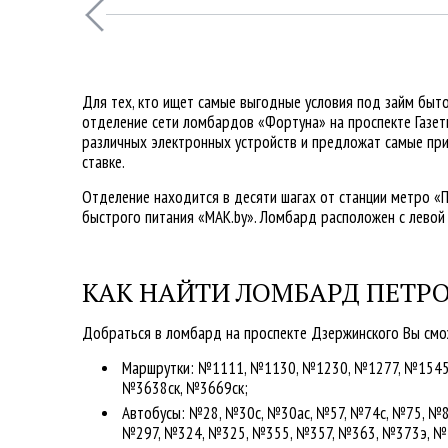
Для тех, кто ищет самые выгодные условия под займ быто
отделение сети ломбардов «Фортуна» на проспекте Газет
различных электронных устройств и предложат самые пр
ставке.
Отделение находится в десяти шагах от станции метро «
быстрого питания «MAK.by». Ломбард расположен с левой 
КАК НАЙТИ ЛОМБАРД ПЕТ
Добраться в ломбард на проспекте Дзержинского Вы см
Маршрутки: №1111, №1130, №1230, №1277, №1545
№3638ск, №3669ск;
Автобусы: №28, №30с, №30ас, №57, №74с, №75, №
№297, №324, №325, №355, №357, №363, №373э, №