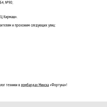
64, №90;
ТЦ Кирмаш».
 жителям и прохожим следующих улиц:
лог техники в
ломбардах Минска
«Фортуна»!