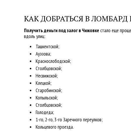
КАК ДОБРАТЬСЯ В ЛОМБАРД
Получить деньги под залог в Чижовке
стало еще проще
вдоль улиц:
Ташкентской;
Ауэзова;
Краснослободской;
Столбцовской;
Несвижской;
Клецкой;
Старобинской;
Копыльской;
Столбцовской;
Голодеда;
1-го, 2-го, 3-го Заречного переулков;
Кольцевого проезда.