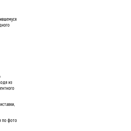
тившемуся
дного
о
ходя из
тентного
иставки,
и по фото