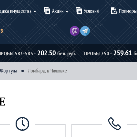
дажа имущества
Акции
Условия
Примеры
78
202.50
259.61
ПРОБЫ 583-585 -
бел. руб.
ПРОБЫ 750 -
б
 Фортуна
Ломбард в Чижовке
Е