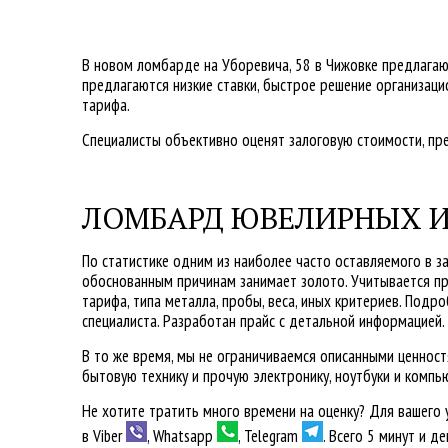
В новом ломбарде на Уборевича, 58 в Чижовке предлага
предлагаются низкие ставки, быстрое решение организа
тарифа.
Специалисты объективно оценят залоговую стоимости, пр
ЛОМБАРД ЮВЕЛИРНЫХ И
По статистике одним из наиболее часто оставляемого в з
обоснованным причинам занимает золото. Учитывается пр
тарифа, типа металла, пробы, веса, иных критериев. Под
специалиста. Разработан прайс с детальной информацией.
В то же время, мы не ограничиваемся описанными ценностя
бытовую технику и прочую электронику, ноутбуки и компь
Не хотите тратить много времени на оценку? Для вашего
в Viber
, Whatsapp
, Telegram
. Всего 5 минут и де