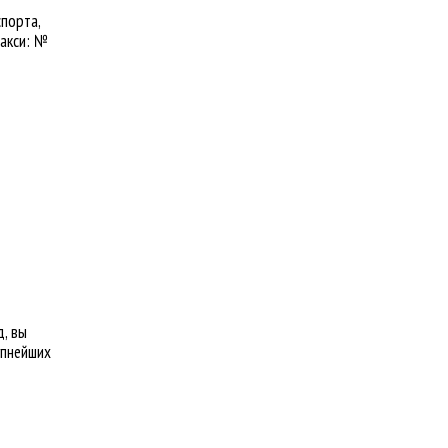
спорта,
такси: №
д
, вы
упнейших