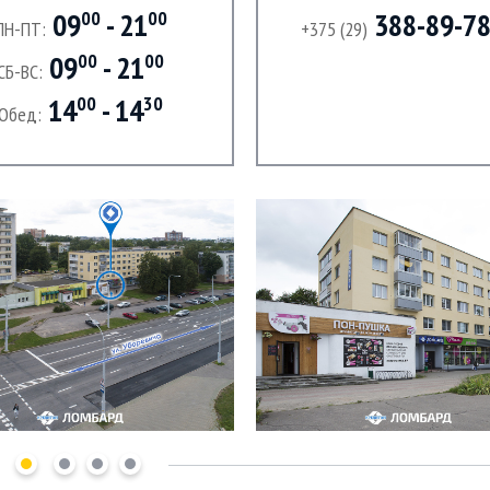
09
- 21
388-89-7
00
00
ПН-ПТ:
+375 (29)
09
- 21
00
00
СБ-ВС:
14
- 14
00
30
Обед: