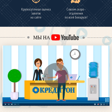
Круглосуточная оценка
Совсем скоро -
залогов
отделения
на сайте
по всей Беларуси!
МЫ НА