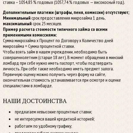
ставка – 1054,85 % годовых (1057,74 % годовых — високосный год).
Дополнительные платежи (штрафы, пеня, комиссии) отсутствуют;
Минимальный
срок предоставления микрозайма 1 день,
максимальный
срок 25 месяцев.
Пример расчета стоимости типичного займа со всеми
применимыми комиссиями:
Сумма микрозайма х Процент по Договору х Количество дней
микрозайма = Сумма процентной ставки.
Чтобы взять займ в нашем учреждении, необходимо быть
совершеннолетним (старше 18 лет). В момент обращения в минский
ломбард при себе нужно иметь паспорт, чтобы подтвердить
личность. При себе также необходимо иметь предмет залога.
Первичную оценку можно получить через форму на сайте,
окончательная стоимость устанавливается при осмотре и оценке
специалистами в ломбарде.
НАШИ ДОСТОИНСТВА
предлагаем невысокие процентные ставки;
не интересуемся вашей кредитной историей;
работаем по удобному графику;
предлагаем гибкую систему скидок;