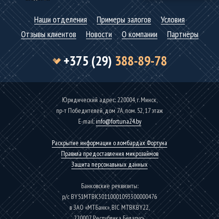
Наши отделения
Примеры залогов
Условия
Отзывы клиентов
Новости
О компании
Партнёры
+375 (29)
388-89-78
Юридический адрес: 220004, г. Минск,
пр-т Победителей, дом 7А, пом. 52, 17 этаж
Е-mаil:
info@fortuna24.by
Раскрытие информации о ломбардах Фортуна
Правила предоставления микрозаймов
Защита персональных данных
Банковские реквизиты:
р/с BY51MTBK30110001093300000476
в ЗАО «МТБанк», BIC MTBKBY22,
220007, Республика Беларусь,