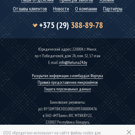
Отзывы клиентов
Новости
О компании
Партнёры
+375 (29)
388-89-78
Юридический адрес: 220004, г. Минск,
пр-т Победителей, дом 7А, пом. 52, 17 этаж
Е-mаil:
info@fortuna24.by
Раскрытие информации о ломбардах Фортуна
Правила предоставления микрозаймов
Защита персональных данных
Банковские реквизиты:
р/с BY51MTBK30110001093300000476
в ЗАО «МТБанк», BIC MTBKBY22,
220007, Республика Беларусь,
г. Минск, ул. Толстого, 10
ООО «Кредитон» использует на сайте файлы cookie для