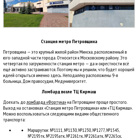
Станция метро Петровщина
Петровщина — это крупный жилой район Минска, расположенный в
юго-западной части города. Относится к Московскому району. Это
четвертая по загруженности станция метро — да и окрестности всё
ещё активно застраиваются. Поэтому мы и решили, что будет хорошей
идеей открыться именно здесь. Неподалёку расположены 9-я
больница, Дом правосудия, Медуниверситет.
Ломбард возле ТЦ Кирмаш
Доехать до
ломбарда «Фортуна»
на Петровщине проще простого.
Выход на остановках «Станция метро Петровщина» или «ТЦ Кирмаш».
Можно воспользоваться следующими видами общественного
транспорта:
Маршрутки: №1111, №1130, №1230, №1277, №1545,
№2195тк, №2195атк, №2261тк, №2261атк, №2265ск,