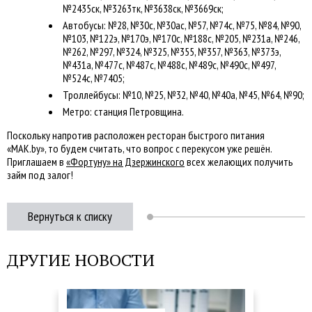
№2435ск, №3263тк, №3638ск, №3669ск;
Автобусы: №28, №30с, №30ас, №57, №74с, №75, №84, №90,
№103, №122э, №170э, №170с, №188с, №205, №231а, №246,
№262, №297, №324, №325, №355, №357, №363, №373э,
№431а, №477с, №487с, №488с, №489с, №490с, №497,
№524с, №7405;
Троллейбусы: №10, №25, №32, №40, №40а, №45, №64, №90;
Метро: станция Петровщина.
Поскольку напротив расположен ресторан быстрого питания
«MAK.by», то будем считать, что вопрос с перекусом уже решён.
Приглашаем в
«Фортуну» на Дзержинского
всех желающих получить
займ под залог!
Вернуться к списку
ДРУГИЕ НОВОСТИ